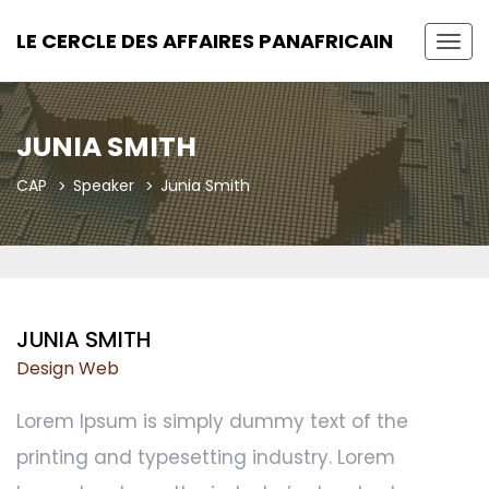
LE CERCLE DES AFFAIRES PANAFRICAIN
Toggl
JUNIA SMITH
CAP
Speaker
Junia Smith
JUNIA SMITH
Design Web
Lorem Ipsum is simply dummy text of the
printing and typesetting industry. Lorem